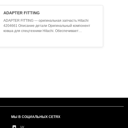
ADAPTER FITTING
ADAPTER FITTING — оригинальная запчасть Hitachi
4204661 Описание детали Оригинальный компонент
ковша для спецтехники Hitachi. Обеспечивает
эффективное выполнение земляных работ. Высокая
износостойкость стали. Технические характеристики
Производитель: Hitachi Артикул (SKU): 4204661
Наименование: ADAPTER FITTING Категория: Ковш и
навесное оборудован..
МЫ В СОЦИАЛЬНЫХ СЕТЯХ
VK