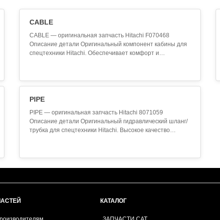
CABLE
CABLE — оригинальная запчасть Hitachi F070468
Описание детали Оригинальный компонент кабины для
спецтехники Hitachi. Обеспечивает комфорт и
безопасность оператора. Изготовлен из
высококачественных материалов. Технические
характеристики Производитель: Hitachi Артикул (SKU):
F070468 Наименование: CABLE Категория: Кабина и
компоненты Применение Данн..
PIPE
PIPE — оригинальная запчасть Hitachi 8071059
Описание детали Оригинальный гидравлический шланг/
трубка для спецтехники Hitachi. Высокое качество
изготовления, устойчивость к высокому давлению и
агрессивным средам. Технические характеристики
Производитель: Hitachi Артикул (SKU): 8071059
Наименование: PIPE Категория: Гидравлические шланги
и трубки П..
ЧАСТЕЙ
КАТАЛОГ
производителям
ЗАПЧАСТИ CAT