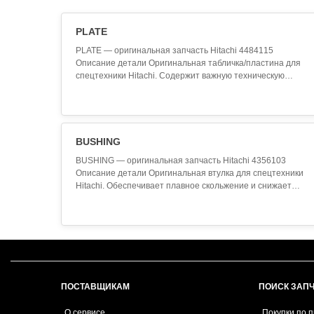
PLATE
PLATE — оригинальная запчасть Hitachi 4484115
Описание детали Оригинальная табличка/пластина для
спецтехники Hitachi. Содержит важную техническую
информацию для безопасной эксплуатации
оборудования. Технические характеристики
Производитель: Hitachi Артикул (SKU): 4484115
Наименование: PLATE Категория: Индикаторные
таблички Применение Данная запча..
BUSHING
BUSHING — оригинальная запчасть Hitachi 4356103
Описание детали Оригинальная втулка для спецтехники
Hitachi. Обеспечивает плавное скольжение и снижает
износ сопряжённых деталей. Изготовлена из
износостойких сплавов. Технические характеристики
Производитель: Hitachi Артикул (SKU): 4356103
Наименование: BUSHING Категория: Втулки
Применение Данная з..
ПОСТАВЩИКАМ
ПОИСК ЗАП
О сервисе
Покупки по 