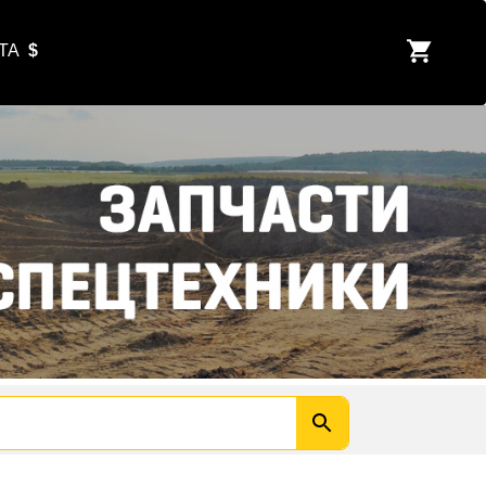
ЮТА
$