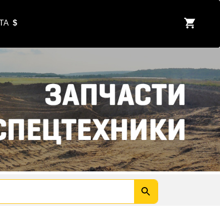
ЮТА
$