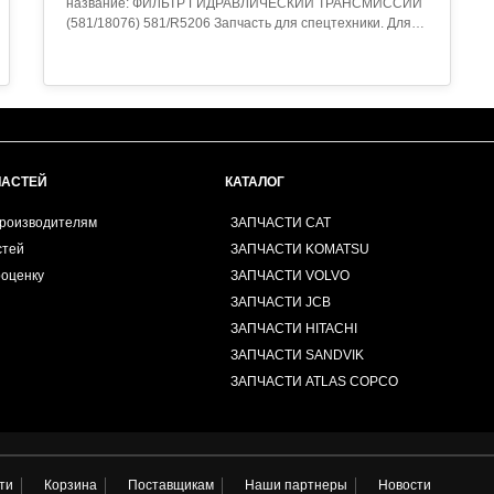
название: ФИЛЬТР ГИДРАВЛИЧЕСКИЙ ТРАНСМИССИИ
(581/18076) 581/R5206 Запчасть для спецтехники. Для
уточнения совместимости обратитесь к менеджеру...
ЧАСТЕЙ
КАТАЛОГ
производителям
ЗАПЧАСТИ CAT
стей
ЗАПЧАСТИ KOMATSU
роценку
ЗАПЧАСТИ VOLVO
ЗАПЧАСТИ JCB
ЗАПЧАСТИ HITACHI
ЗАПЧАСТИ SANDVIK
ЗАПЧАСТИ ATLAS COPCO
ти
Корзина
Поставщикам
Наши партнеры
Новости