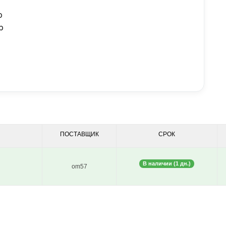
p
p
ПОСТАВЩИК
СРОК
В наличии (1 дн.)
om57