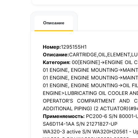
Описание
Номер:
1295155H1
Описание:
CARTRIDGE,OIL,ELEMENT,LUB
Категория:
00[ENGINE]->ENGINE OIL 
01 ENGINE, ENGINE MOUNTING->MAIN
01 ENGINE, ENGINE MOUNTING->MAIN
01 ENGINE, ENGINE MOUNTING->OIL FI
ENGINE>LUBRICATING OIL COOLER AND
OPERATOR'S COMPARTMENT AND C
ADDITIONAL PIPING) (2 ACTUATOR)(#9
Применяемость:
PC200-6 S/N 80001-U
SA6D114-1AA S/N 21271827-UP
WA320-3 active S/N WA320H20561 - U