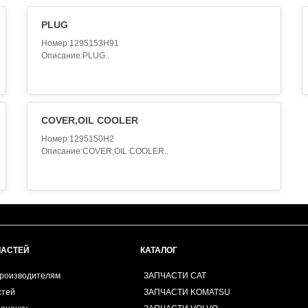
PLUG
Номер:1295153H91
Описание:PLUG..
COVER,OIL COOLER
Номер:1295150H2
Описание:COVER,OIL COOLER..
ЧАСТЕЙ
КАТАЛОГ
производителям
ЗАПЧАСТИ CAT
стей
ЗАПЧАСТИ KOMATSU