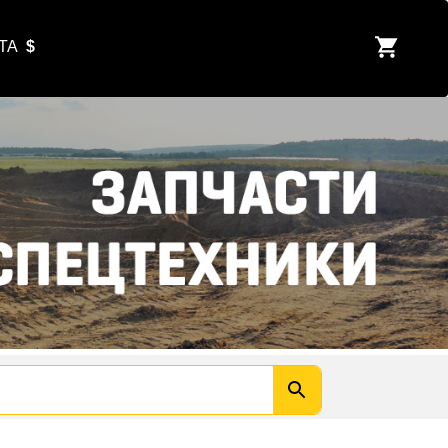
ЮТА
$