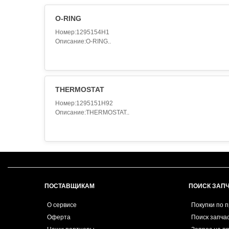
O-RING
Номер:1295154H1
Описание:O-RING..
THERMOSTAT
Номер:1295151H92
Описание:THERMOSTAT..
ПОСТАВЩИКАМ
ПОИСК ЗАП
О сервисе
Покупки по 
Оферта
Поиск запча