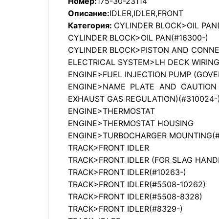
Номер:
175-30-23114
Описание:
IDLER,IDLER,FRONT
Категория:
CYLINDER BLOCK>OIL PAN(
CYLINDER BLOCK>OIL PAN(#16300-)
CYLINDER BLOCK>PISTON AND CONN
ELECTRICAL SYSTEM>LH DECK WIRIN
ENGINE>FUEL INJECTION PUMP (GOVERN
ENGINE>NAME PLATE AND CAUTION 
EXHAUST GAS REGULATION)(#310024-
ENGINE>THERMOSTAT
ENGINE>THERMOSTAT HOUSING
ENGINE>TURBOCHARGER MOUNTING(#
TRACK>FRONT IDLER
TRACK>FRONT IDLER (FOR SLAG HAND
TRACK>FRONT IDLER(#10263-)
TRACK>FRONT IDLER(#5508-10262)
TRACK>FRONT IDLER(#5508-8328)
TRACK>FRONT IDLER(#8329-)