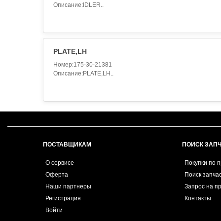
Описание:IDLER..
PLATE,LH
Номер:175-30-21381
Описание:PLATE,LH..
ПОСТАВЩИКАМ
ПОИСК ЗАП
О сервисе
Покупки по 
Оферта
Поиск запча
Наши партнеры
Запрос на п
Регистрация
Контакты
Войти