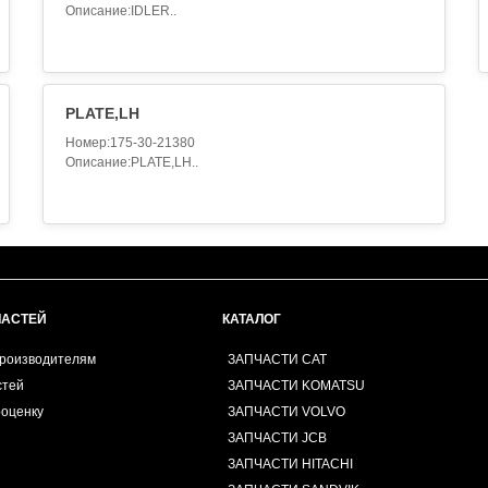
Описание:IDLER..
PLATE,LH
Номер:175-30-21380
Описание:PLATE,LH..
ЧАСТЕЙ
КАТАЛОГ
производителям
ЗАПЧАСТИ CAT
стей
ЗАПЧАСТИ KOMATSU
роценку
ЗАПЧАСТИ VOLVO
ЗАПЧАСТИ JCB
ЗАПЧАСТИ HITACHI