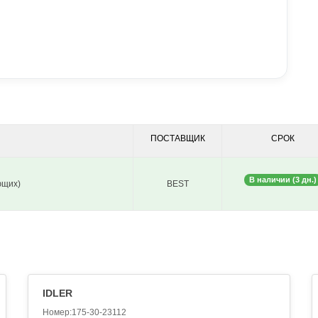
ПОСТАВЩИК
СРОК
В наличии (3 дн.)
ющих)
BEST
IDLER
Номер:175-30-23112