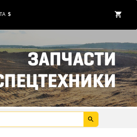
ЮТА
$