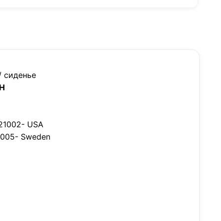
/ сиденье
H
621002- USA
11005- Sweden