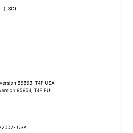
ff (LSD)
 version 85853, T4F USA
version 85854, T4F EU
622002- USA