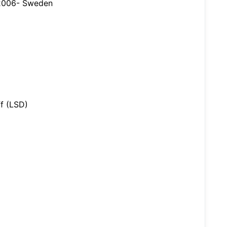
12006- Sweden
ff (LSD)