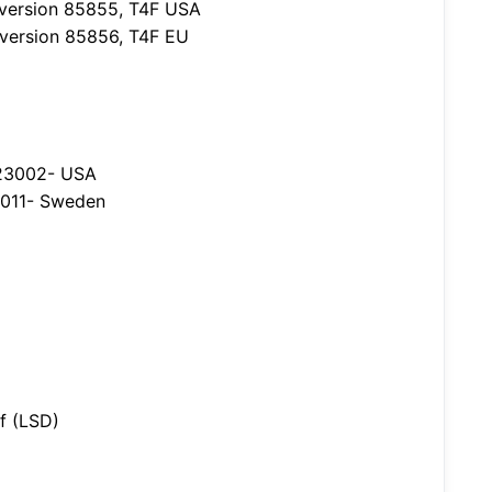
version 85855, T4F USA
version 85856, T4F EU
623002- USA
3011- Sweden
ff (LSD)