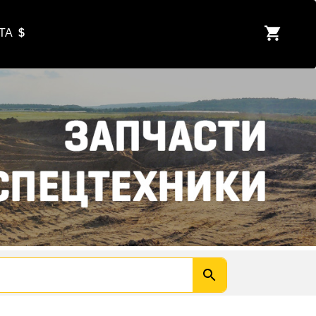
ЮТА
$