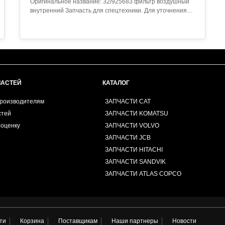
Оригинальное название: 32/925683 фильтр воздушный
внутренний Запчасть для спецтехники. Для уточнения
совместимости обратитесь к менеджеру...
ЧАСТЕЙ
КАТАЛОГ
производителям
ЗАПЧАСТИ CAT
стей
ЗАПЧАСТИ KOMATSU
роценку
ЗАПЧАСТИ VOLVO
ЗАПЧАСТИ JCB
ЗАПЧАСТИ HITACHI
ЗАПЧАСТИ SANDVIK
ЗАПЧАСТИ ATLAS COPCO
ти
Корзина
Поставщикам
Наши партнеры
Новости