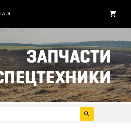
ЮТА
$