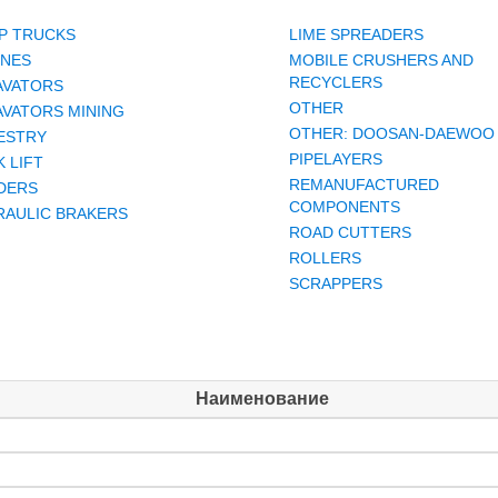
P TRUCKS
LIME SPREADERS
INES
MOBILE CRUSHERS AND
RECYCLERS
AVATORS
OTHER
AVATORS MINING
OTHER: DOOSAN-DAEWOO
ESTRY
PIPELAYERS
 LIFT
REMANUFACTURED
DERS
COMPONENTS
RAULIC BRAKERS
ROAD CUTTERS
ROLLERS
SCRAPPERS
Наименование