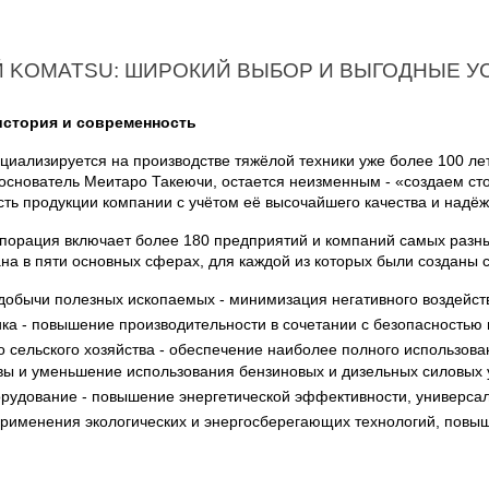
Й KOMATSU: ШИРОКИЙ ВЫБОР И ВЫГОДНЫЕ У
стория и современность
иализируется на производстве тяжёлой техники уже более 100 лет.
основатель Меитаро Такеючи, остается неизменным - «создаем ст
ть продукции компании с учётом её высочайшего качества и надёж
порация включает более 180 предприятий и компаний самых разны
на в пяти основных сферах, для каждой из которых были созданы
добычи полезных ископаемых - минимизация негативного воздейст
ка - повышение производительности в сочетании с безопасностью
о сельского хозяйства - обеспечение наиболее полного использов
вы и уменьшение использования бензиновых и дизельных силовых 
удование - повышение энергетической эффективности, универсали
 применения экологических и энергосберегающих технологий, пов