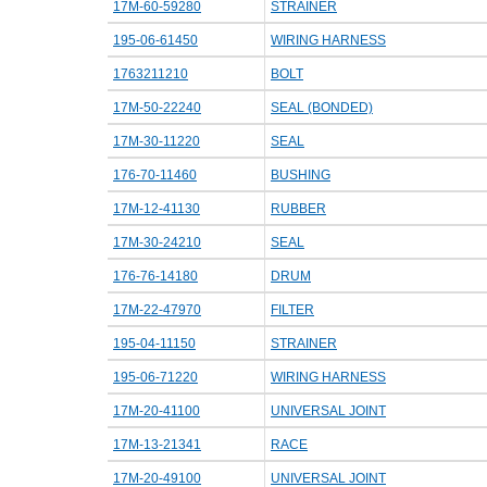
17M-60-59280
STRAINER
195-06-61450
WIRING HARNESS
1763211210
BOLT
17M-50-22240
SEAL (BONDED)
17M-30-11220
SEAL
176-70-11460
BUSHING
17M-12-41130
RUBBER
17M-30-24210
SEAL
176-76-14180
DRUM
17M-22-47970
FILTER
195-04-11150
STRAINER
195-06-71220
WIRING HARNESS
17M-20-41100
UNIVERSAL JOINT
17M-13-21341
RACE
17M-20-49100
UNIVERSAL JOINT