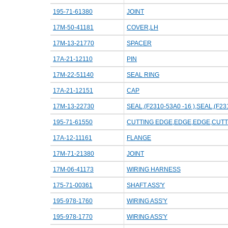
195-71-61380
JOINT
17M-50-41181
COVER,LH
17M-13-21770
SPACER
17A-21-12110
PIN
17M-22-51140
SEAL RING
17A-21-12151
CAP
17M-13-22730
SEAL,(F2310-53A0 -16 ),SEAL,(F23
195-71-61550
CUTTING EDGE,EDGE,EDGE,CUTT
17A-12-11161
FLANGE
17M-71-21380
JOINT
17M-06-41173
WIRING HARNESS
175-71-00361
SHAFT ASS'Y
195-978-1760
WIRING ASS'Y
195-978-1770
WIRING ASS'Y