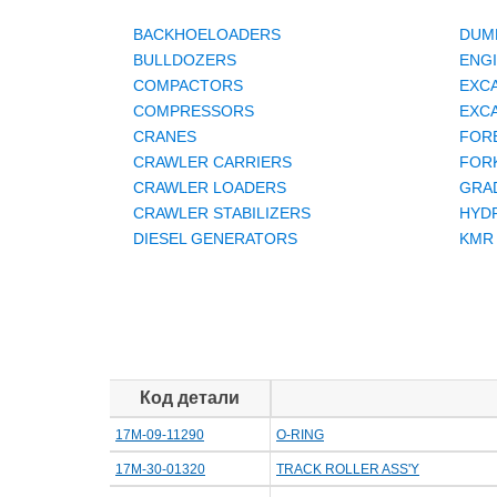
BACKHOELOADERS
DUM
BULLDOZERS
ENG
COMPACTORS
EXC
COMPRESSORS
EXC
CRANES
FOR
CRAWLER CARRIERS
FORK
CRAWLER LOADERS
GRA
CRAWLER STABILIZERS
HYD
DIESEL GENERATORS
KMR
Код детали
17M-09-11290
O-RING
17M-30-01320
TRACK ROLLER ASS'Y