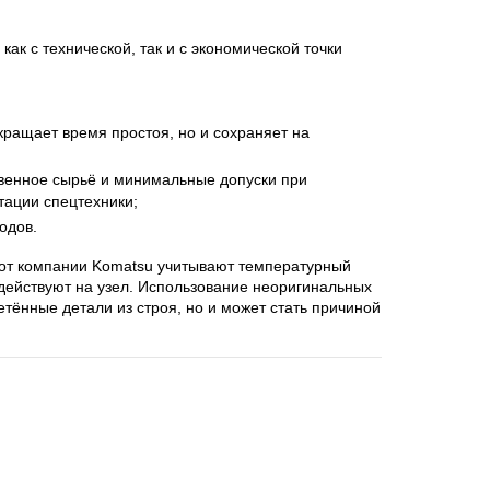
ак с технической, так и с экономической точки
кращает время простоя, но и сохраняет на
твенное сырьё и минимальные допуски при
тации спецтехники;
одов.
ы от компании Komatsu учитывают температурный
здействуют на узел. Использование неоригинальных
тённые детали из строя, но и может стать причиной