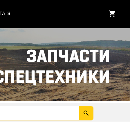
ЮТА
$