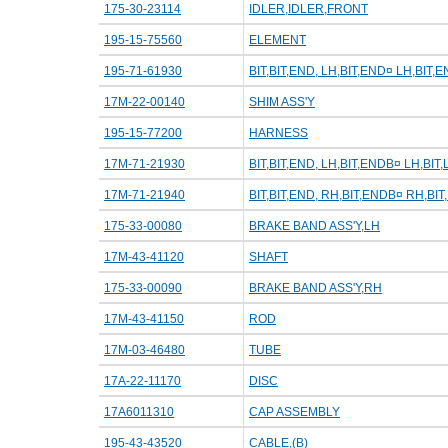
175-30-23114
IDLER,IDLER,FRONT
195-15-75560
ELEMENT
195-71-61930
BIT,BIT,END, LH,BIT,END¤ LH,BIT,
17M-22-00140
SHIM ASS'Y
195-15-77200
HARNESS
17M-71-21930
BIT,BIT,END, LH,BIT,ENDВ¤ LH,BIT,
17M-71-21940
BIT,BIT,END, RH,BIT,ENDВ¤ RH,BIT
175-33-00080
BRAKE BAND ASS'Y,LH
17M-43-41120
SHAFT
175-33-00090
BRAKE BAND ASS'Y,RH
17M-43-41150
ROD
17M-03-46480
TUBE
17A-22-11170
DISC
17A6011310
CAP ASSEMBLY
195-43-43520
CABLE,(B)