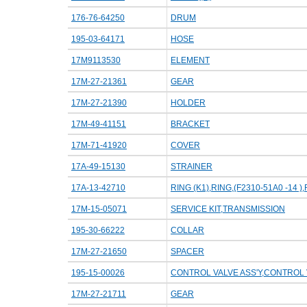
176-76-64250
DRUM
195-03-64171
HOSE
17M9113530
ELEMENT
17M-27-21361
GEAR
17M-27-21390
HOLDER
17M-49-41151
BRACKET
17M-71-41920
COVER
17A-49-15130
STRAINER
17A-13-42710
RING (K1),RING,(F2310-51A0 -14 ),
17M-15-05071
SERVICE KIT,TRANSMISSION
195-30-66222
COLLAR
17M-27-21650
SPACER
195-15-00026
CONTROL VALVE ASS'Y,CONTROL V
17M-27-21711
GEAR