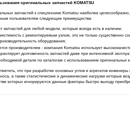
ьзования оригинальных запчастей KOMATSU
льных запчастей к спецтехнике Komatsu наиболее целесообразно, к
ечным пользователям следующие преимущества:
 запчастей для любой модели, которые всегда есть в наличии;
естимость с ремонтируемым узлом, это не только существенно со
производительность оборудования;
ется производителем - компания Komatsu использует высококачес
гарантирует долговечность запчастей даже при интенсивной эксплуа
обходимой детали по каталогам с использованием оригинальных к
тметить, что при разработке основных углов и агрегатов инженер
носа, а также статистические и динамические нагрузки которые во
тве которых игнорируются данные факторы быстро выходу приобре