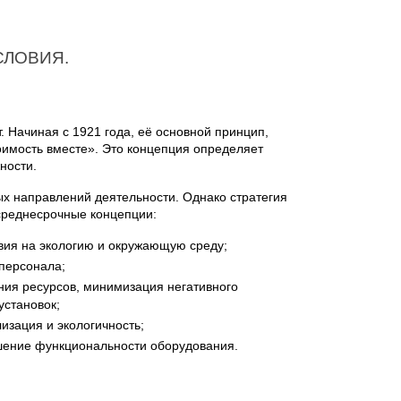
СЛОВИЯ.
 Начиная с 1921 года, её основной принцип,
оимость вместе». Это концепция определяет
ности.
х направлений деятельности. Однако стратегия
 среднесрочные концепции:
вия на экологию и окружающую среду;
 персонала;
ания ресурсов, минимизация негативного
установок;
зация и экологичность;
ышение функциональности оборудования.