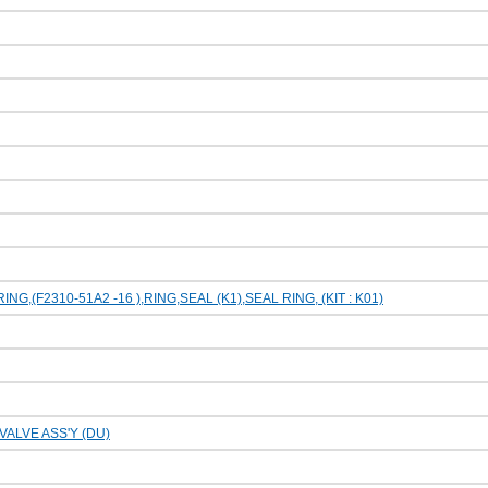
RING,(F2310-51A2 -16 ),RING,SEAL (K1),SEAL RING, (KIT : K01)
ALVE ASS'Y (DU)