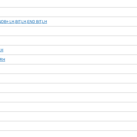
ENDВ¤ LH,BIT,LH,END BIT,LH
LH
,RH